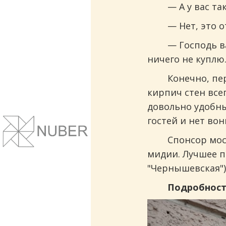
— А у вас та
— Нет, это о
— Господь ва
ничего не куплю
Конечно, пе
кирпич стен все
довольно удобны
Сайты и корпоративные веб-системы.
гостей и нет вон
Понятный дизайн, улучшение маркет
показателей.
Спонсор мос
мидии. Лучшее п
"Чернышевская")
Подробнос