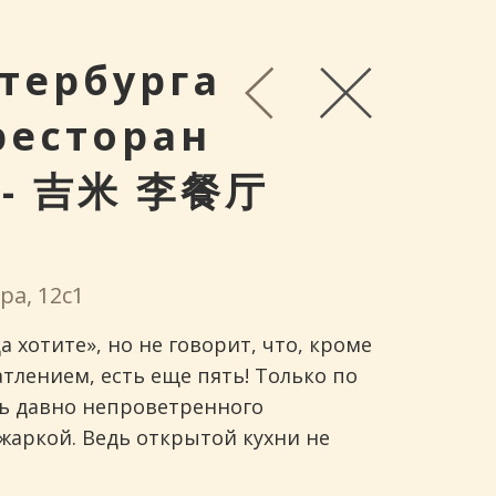
тербурга
ресторан
i - 吉米 李餐厅
ра, 12с1
а хотите», но не говорит, что, кроме
тлением, есть еще пять! Только по
есь давно непроветренного
жаркой. Ведь открытой кухни не