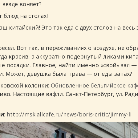
к везде воняет?
т блюд на столах!
ш китайский! Это так еда с двух столов на весь 
.
ресел. Вот так, в переживаниях о воздухе, не 
гда красив, а аккуратно подернутый ликами кит
е посадки. Главное, найти именно «свой» зал — 
и. Может, девушка была права — от еды запах?
инговых
ковской колонки:
Обновленное бельгийское каф
иво. Настоящие вафли. Санкт-Петербург, ул. Рад
ти
:
http://msk.allcafe.ru/news/boris-critic/jimmy-li