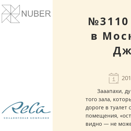
Сайты и корпоративные веб-системы.
Понятный дизайн, улучшение маркет
показателей.
№3110
в Мос
Дж
201
Зааапахи, ду
того зала, кото
Рестораны и кафе. Проектирование и
строительство.
дороге в туалет 
помещения, «ост
видно — не може