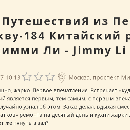
инговых
 ПутешествиЯ из Пе
кву-184 Китайский 
имми Ли - Jimmy L
7-10-13
Москва, проспект Ми
шно, жарко. Первое впечатление. Встречает «куд
рый является первым, тем самым, с первым впеча
случайно узнал об этом. Заказ делал, вдыхая см
атков» ремонта на десятый день и кухни жарки 
т же тянуть в зал?