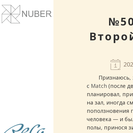
Сайты и корпоративные веб-системы.
Понятный дизайн, улучшение маркет
показателей.
№50
Второ
202
Признаюсь, 
с
Match
(после дв
планировал, при
на зал, иногда с
поползновения п
человека — и бы
Рестораны и кафе. Проектирование и
полы, принося зи
строительство.