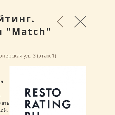
йтинг.
н "Match"
ерская ул., 3 (этаж 1)
ел
о
кать
вой,