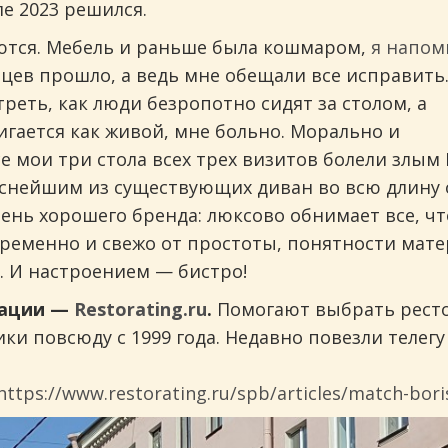
ле 2023 решился.
ются. Мебель и раньше была кошмаром,
я напо
цев прошло, а ведь мне обещали все исправить
реть, как люди безропотно сидят за столом, а
вигается как живой, мне больно. Морально и
се мои три стола всех трех визитов болели злы
нейшим из существующих диван во всю длину ок
чень хорошего бренда: люксово обнимает все, чт
временно и свежо от простоты, понятности мате
х. И настроением — бистро!
кации —
Restorating.ru
.
Помогают выбрать ресто
ки повсюду с 1999 года. Недавно повезли телег
инговых
https://www.restorating.ru/spb/articles/match-bori