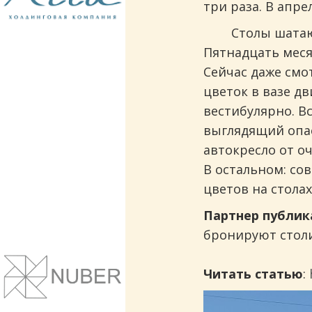
три раза. В апре
Столы шата
Пятнадцать меся
Сейчас даже смот
цветок в вазе д
вестибулярно. В
выглядящий опас
автокресло от о
В остальном: со
цветов на стола
Партнер публи
бронируют столи
Сайты и корпоративные веб-системы.
Понятный дизайн, улучшение маркет
Читать статью
:
показателей.