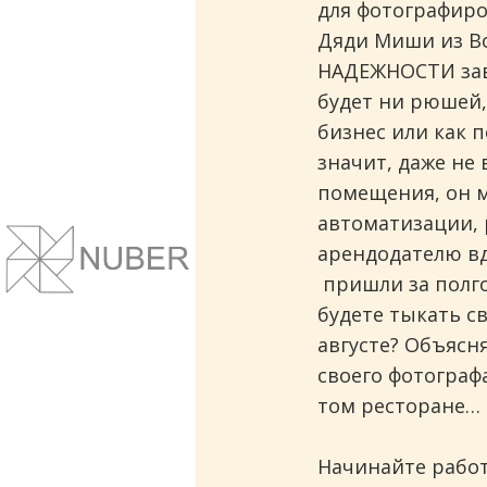
для фотографиро
Дяди Миши из Во
НАДЕЖНОСТИ заве
будет ни рюшей,
бизнес или как п
значит, даже не
помещения, он м
автоматизации, 
Сайты и корпоративные веб-системы.
Понятный дизайн, улучшение маркет
арендодателю вд
показателей.
пришли за полго
будете тыкать с
августе? Объясня
своего фотограф
том ресторане… 
Начинайте рабо