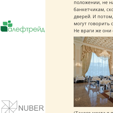
положении, не на
банкетчикам, ск
дверей. И потом
Поставки чая, кофе, оборудования.
могут говорить 
Сотрудничает более чем с 5000 ресто
Не враги же они 
Сайты и корпоративные веб-системы.
Понятный дизайн, улучшение маркет
показателей.