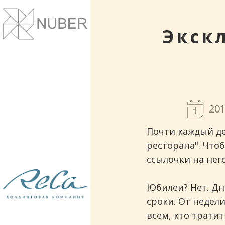
Сайты и корпоративные веб-системы.
Понятный дизайн, улучшение маркет
показателей.
Экскл
201
Почти каждый де
ресторана". Чтоб
ссылочки на него
Рестораны и кафе. Проектирование и
строительство.
Юбилеи? Нет. Дн
сроки. От недел
всем, кто трати