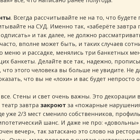
ая» все, что написано ранее полугода.
нты
. Всегда рассчитывайте не на то, что будет
итывайте на СУД. Именно так, «заберёте завтра 
подписать» и так далее, не должно рассматриват
асто, вполне может быть, и таких случаев сотни
о меню и рассадке, менялись три банкетных м
щих банкеты. Делайте все так, надежно, прописы
, что этого человека вы больше не увидите. Не д
казать, что вы не «лохи» и вас будет непросто 
 все. Стены и свет очень важны. Это декорации 
и театр завтра
закроют
за «пожарные нарушения»
е уже 2/3 мест сменило собственников, профиль 
ипотетический шанс. И даже не про: «довольны»
рчен вечер», так затаскано это слово на рестор