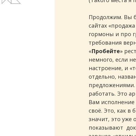
(Такого места я 
Продолжим. Вы б
сайтах «продажа
гормоны и про г
требования верн
«
Пробейте
» рес
немного, если не
настроение, и «
отдельно, назва
предложениями. 
работать. Это ар
Вам исполнение 
своё. Это, как в
значит, это уже
показывают доку