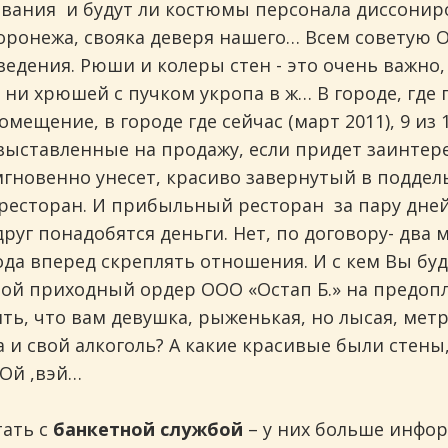
вания и будут ли костюмы персонала диссонир
ронежа, свояка деверя нашего… Всем советую О
дения. Рюши и колеры стен - это очень важно, 
 ни хрюшей с пучком укропа в ж… В городе, где
омещение, в городе где сейчас (март 2011), 9 из
 выставленные на продажу, если придет заинте
гновенно унесет, красиво завернутый в подде
ресторан. И прибыльный ресторан за пару дней
инговых
руг понадобятся деньги. Нет, по договору- два 
да вперед скреплять отношения. И с кем Вы бу
вой приходный ордер ООО «Остап Б.» на предопла
ть, что вам девушка, рыженькая, но лысая, метр
а и свой алкоголь? А какие красивые были стены
Ой ,вэй…
тать с
банкетной службой
– у них больше инфор