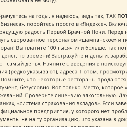
посоветовать не могу).
рачуетесь на годы, я надеюсь, ведь так, ТАК
ПО
 бизнеса», поройтесь просто в «Яндексе». Включ
рядущую радость Первой Брачной Ночи. Перед н
уть сворованное персоналом «шампанское» и под
торан! Вы платите 100 тысяч или больше, так п
 денег, то времени! Застрахуйте и деньги, зараб
тот самый день». Начните с введения в поискову
ния (редко указывают), адреса. Потом, просмотр
Помните, что некоторые рестораны продаются п
гумент, безусловно. Вот только. Место, которое 
желаний. Проверьте лицензию алкогольную. Да
 банках, «система страхования вкладов». Если з
 официальное предприятие, у которого нет пробл
менты не на ту организацию, что указана в до