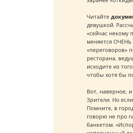
заранее «откидыв
Читайте
докуме
девушкой. Рассч
«сейчас некому 
меняется ОЧЕНЬ ч
«переговоров» п
ресторана, веду
исходите из того
чтобы хотя бы по
Вот, наверное, и
Зрители. Но есл
Помните, в город
говорю не про г
банкетом. «Испо