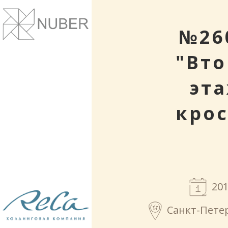
Сайты и корпоративные веб-системы.
Понятный дизайн, улучшение маркет
показателей.
№26
"Вто
эт
крос
201
Рестораны и кафе. Проектирование и
строительство.
Санкт-Петер