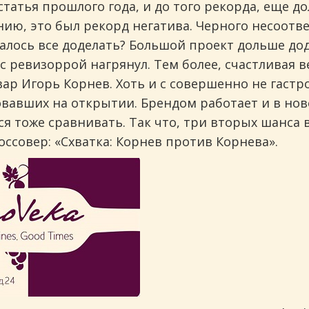
татья прошлого года, и до того рекорда, еще до
нию, это был рекорд негатива. Черного несоотве
алось все доделать? Большой проект дольше доде
 ревизоррой нагрянул. Тем более, счастливая ве
вар Игорь Корнев. Хоть и с совершенно не гаст
овавших на открытии. Брендом работает и в нов
я тоже сравнивать. Так что, три вторых шанса в
оссовер: «Схватка: Корнев против Корнева».
инговых