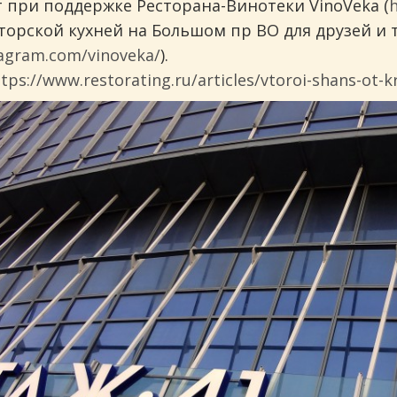
 при поддержке Ресторана-Винотеки VinoVeka (
торской кухней на Большом пр ВО для друзей и т
tagram.com/vinoveka/
).
tps://www.restorating.ru/articles/vtoroi-shans-ot-kr
ранов.