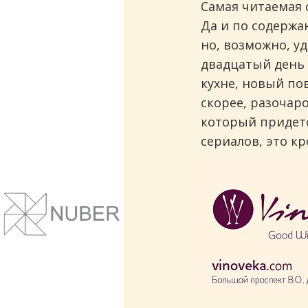
Самая читаемая с
Да и по содержа
но, возможно, уд
двадцатый день с
кухне, новый по
скорее, разочар
который придетс
сериалов, это кр
Сайты и корпоративные веб-системы.
Понятный дизайн, улучшение маркет
показателей.