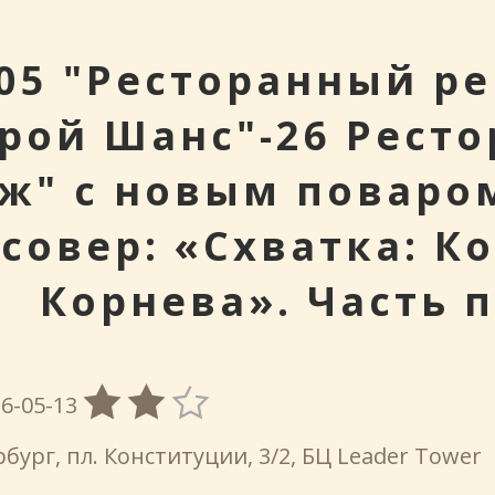
инговых
05 "Ресторанный ре
рой Шанс"-26 Ресто
аж" с новым поваро
совер: «Схватка: К
Корнева». Часть п
6-05-13
бург, пл. Конституции, 3/2, БЦ Leader Tower