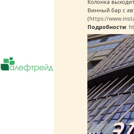
Колонка выходит
Винный бар с ав
(
https://www.ins
Подробности
:
ht
Поставки чая, кофе, оборудования.
Сотрудничает более чем с 5000 ресто