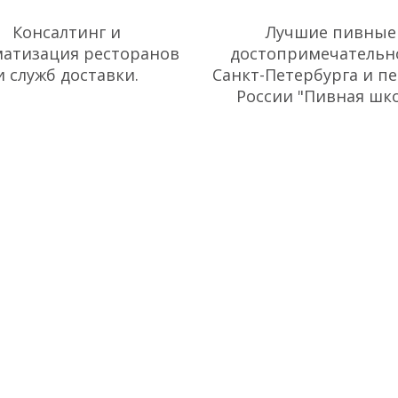
Open Service
Пивная карта
Консалтинг и
Лучшие пивные
матизация ресторанов
достопримечательн
и служб доставки.
Санкт-Петербурга и пе
России "Пивная шк