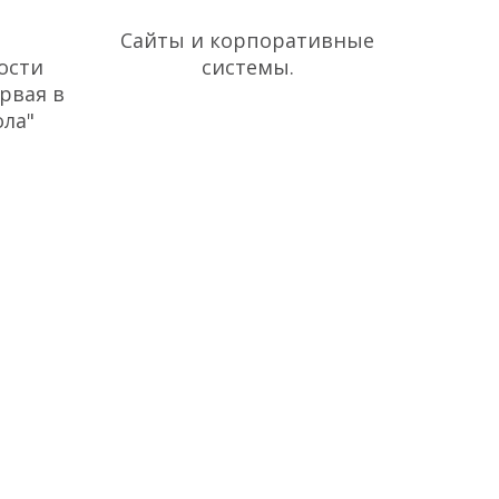
Nuber.ru
Сайты и корпоративные
ости
системы.
рвая в
ола"