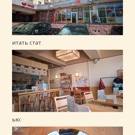
итать стат
ью: