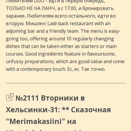
Любителям DUO - идти в первую очередь,
ТОЛЬКО НЕ НА ЛАНЧ, а с 17,00, и бронировать
заранее. Любителям всего остального, идти во
вторую. Мишлен: Laid-back restaurant with an
adjoining bar and a friendly team. The menu is easy-
going too, offering around 10 regularly changing
dishes that can be taken either as starters or main
courses. Good ingredients feature in flavoursome,
unfussy preparations, which are good value and come
with a contemporary touch. Ес, ес. Так точно.
№2111 Вторники в
Хельсинки-31: ** Сказочная
"Merimakasiini" на