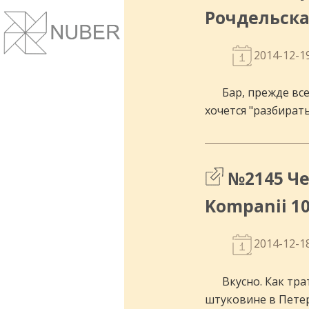
Сайты и корпоративные веб-системы.
Рочдельска
Понятный дизайн, улучшение маркет
показателей.
2014-12-1
Бар, прежде все
хочется "разбирать
№2145 Че
Kompanii 1
2014-12-1
Вкусно. Как тр
штуковине в Петерб