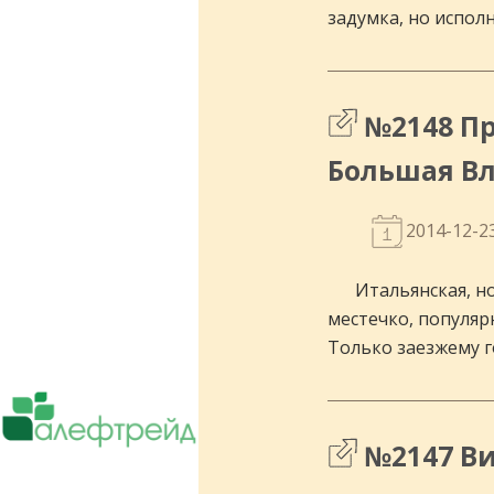
задумка, но испол
№2148 Пр
Большая Вл
2014-12-2
Итальянская, но
местечко, популяр
Только заезжему г
Поставки чая, кофе, оборудования.
Сотрудничает более чем с 5000 ресто
№2147 Ви