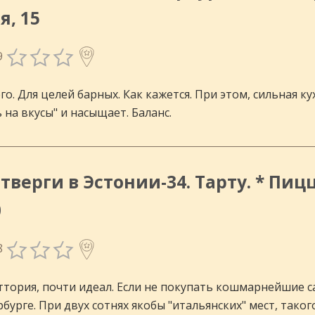
я, 15
инговых
9
го. Для целей барных. Как кажется. При этом, сильная 
 на вкусы" и насыщает. Баланс.
тверги в Эстонии-34. Тарту. * Пицц
0
8
аттория, почти идеал. Если не покупать кошмарнейшие с
урге. При двух сотнях якобы "итальянских" мест, такого н