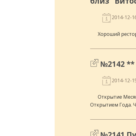
близ "Вит
2014-12-1
Хороший рестор
№2142 **
2014-12-1
Открытие Месяц
Открытием Года. Ч
№2141 Пу