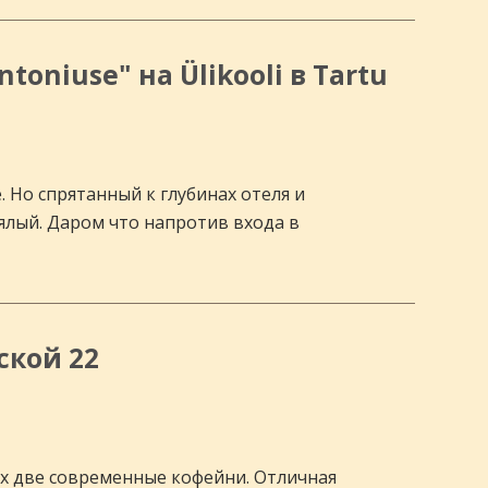
toniuse" на Ülikooli в Tartu
. Но спрятанный к глубинах отеля и
вялый. Даром что напротив входа в
ской 22
рах две современные кофейни. Отличная