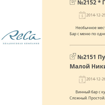
№2152 * 
2014-12-2
Необычное мест
Рестораны и кафе. Проектирование и
Бар с меню по одн
строительство.
№2151 Пу
Малой Ник
2014-12-2
Винный бар с к
Сложный. Простой