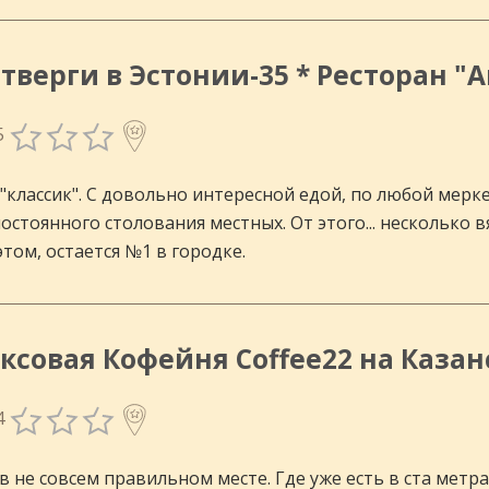
тверги в Эстонии-35 * Ресторан "An
5
"классик". С довольно интересной едой, по любой мерке
остоянного столования местных. От этого... несколько 
том, остается №1 в городке.
инговых
ксовая Кофейня Coffee22 на Казан
4
 в не совсем правильном месте. Где уже есть в ста мет