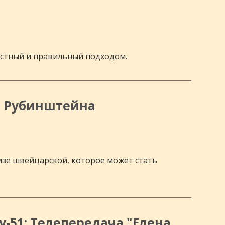
естный и правильный подходом.
на Рубинштейна
ншизе швейцарской, которое может стать
у-51: Телепередача "Елена