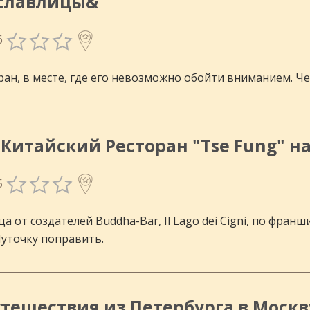
ославлицы&
6
ан, в месте, где его невозможно обойти вниманием. Ч
 Китайский Ресторан "Tse Fung" 
5
а от создателей Buddha-Bar, Il Lago dei Cigni, по фра
уточку поправить.
тешествия из Петербурга в Москв