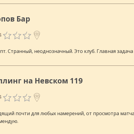
опов Бар
4
т. Странный, неоднозначный. Это клуб. Главная задача 
ллинг на Невском 119
4
ящий почти для любых намерений, от просмотра матча 
мендую.