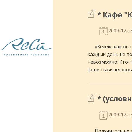
* Кафе "
2009-12-2
Рестораны и кафе. Проектирование и
строительство.
«Кежл», как он 
каждый день не по
невозможно. Кто-т
фоне тысяч клоно
* (услов
2009-12-2
Получилось не 