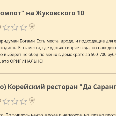
Компот" на Жуковского 10
8
придуман Богами. Есть места, вроде, и подходящие для е
ходишь. Есть места, где удовлетворяет еда, но находи
о выберет не обед по меню в демократе за 500-700 рубл
в, это ОРИГИНАЛЬНО!
но) Корейский ресторан "Да Саранг
3
то. Получилось нечто, вроде и неплохое, но, прямо пр