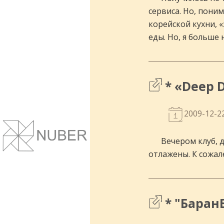
сервиса. Но, пони
корейской кухни, 
еды. Но, я больше 
* «Deep D
2009-12-2
Сайты и корпоративные веб-системы.
Понятный дизайн, улучшение маркет
показателей.
Вечером клуб, 
отлажены. К сожа
* "Баран