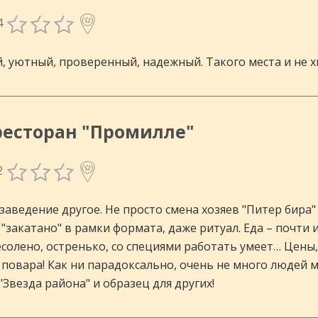
4
, уютный, проверенный, надежный. Такого места и не хв
ресторан "Промилле"
2
 заведение другое. Не просто смена хозяев "Питер бира
 "закатано" в рамки формата, даже ритуал. Еда – почти
ресолено, остренько, со специями работать умеет… Цен
 повара! Как ни парадоксально, очень не много людей м
"Звезда района" и образец для других!